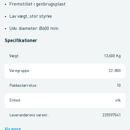
Fremstillet i genbrugsplast
Lav vægt, stor styrke
Udv. diameter: Ø600 mm
Specifikationer
Vægt
:
13,600 Kg
Varegruppe
:
22-800
Pakkestørrelse
:
10
Enhed
:
stk
Leverandørens varenr.
:
225597041
Vis mere