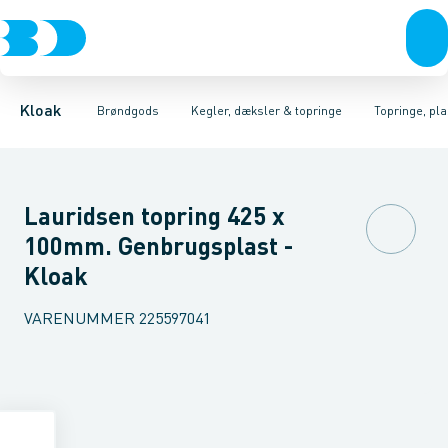
Rør & fittings
Kegler, dæksler & topringe
Kegler & dæksler, beton
Brønde
Brøndgods
Topringe, beton
Karme & dæksler
Linjeafvanding
Kegler & dæksler, pl
Kompositkarme
Tanke, miniren
Kloak
Brøndgods
Kegler, dæksler & topringe
Topringe, pla
Lauridsen topring 425 x
100mm. Genbrugsplast -
Kloak
VARENUMMER
225597041