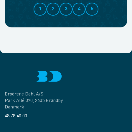
1
2
3
4
5
Brødrene Dahl A/S
Park Allé 370, 2605 Brøndby
Danmark
48 78 40 00