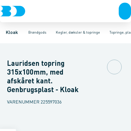
Rør & fittings
Kegler, dæksler & topringe
Kegler & dæksler, beton
Brønde
Brøndgods
Topringe, beton
Karme & dæksler
Linjeafvanding
Kegler & dæksler, pl
Kompositkarme
Tanke, miniren
Kloak
Brøndgods
Kegler, dæksler & topringe
Topringe, pla
Lauridsen topring
315x100mm, med
afskåret kant.
Genbrugsplast - Kloak
VARENUMMER
225597036