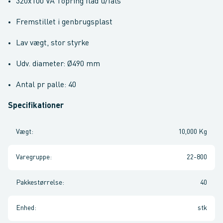
320x100 VA Topring flad u/fals
Fremstillet i genbrugsplast
Lav vægt, stor styrke
Udv. diameter: Ø490 mm
Antal pr palle: 40
Specifikationer
Vægt
:
10,000 Kg
Varegruppe
:
22-800
Pakkestørrelse
:
40
Enhed
:
stk