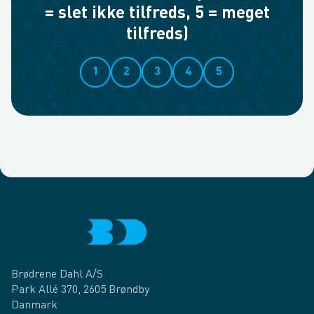
= slet ikke tilfreds, 5 = meget
tilfreds)
1
2
3
4
5
Brødrene Dahl A/S
Park Allé 370, 2605 Brøndby
Danmark