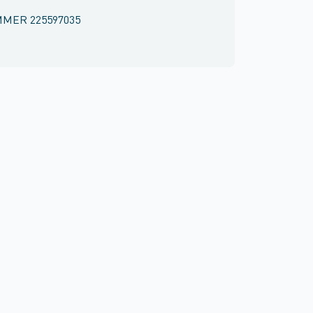
MMER
225597035