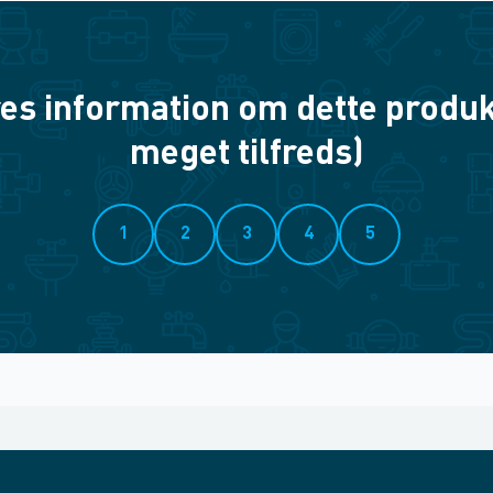
es information om dette produkt? 
meget tilfreds)
1
2
3
4
5