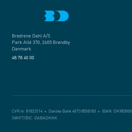
Brødrene Dahl A/S
Park Allé 370, 2605 Brøndby
Danmark
48 78 40 00
Facebook
LinkedIn
CVR nr. 81822514
Danske Bank 4073 8558183
IBAN: DK983000
SWIFT/BIC: DABADKKK