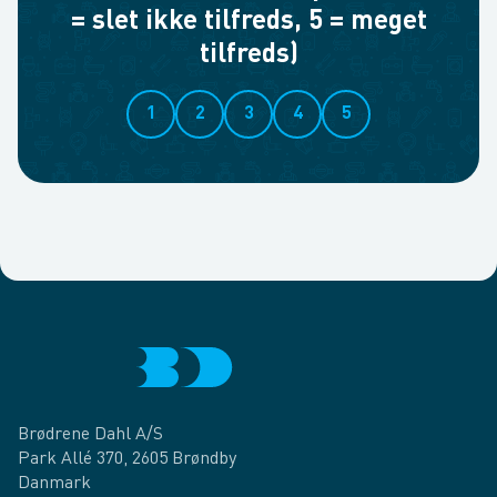
= slet ikke tilfreds, 5 = meget
tilfreds)
1
2
3
4
5
Brødrene Dahl A/S
Park Allé 370, 2605 Brøndby
Danmark