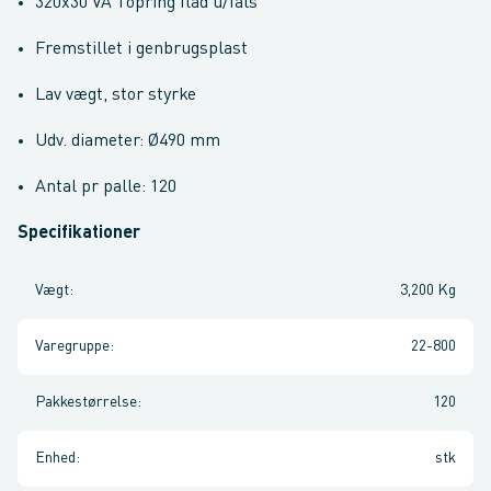
320x30 VA Topring flad u/fals
Fremstillet i genbrugsplast
Lav vægt, stor styrke
Udv. diameter: Ø490 mm
Antal pr palle: 120
Specifikationer
Vægt
:
3,200 Kg
Varegruppe
:
22-800
Pakkestørrelse
:
120
Enhed
:
stk