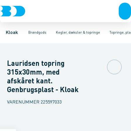
Rør & fittings
Kegler, dæksler & topringe
Kegler & dæksler, beton
Brønde
Brøndgods
Topringe, beton
Karme & dæksler
Linjeafvanding
Kegler & dæksler, pl
Kompositkarme
Tanke, miniren
Kloak
Brøndgods
Kegler, dæksler & topringe
Topringe, pla
Lauridsen topring
315x30mm, med
afskåret kant.
Genbrugsplast - Kloak
VARENUMMER
225597033