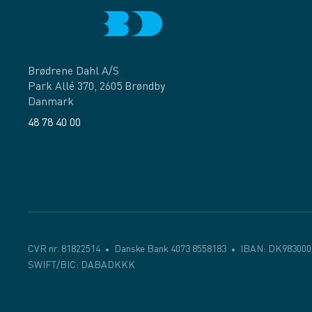
Brødrene Dahl A/S
Park Allé 370, 2605 Brøndby
Danmark
48 78 40 00
Facebook
LinkedIn
CVR nr. 81822514
Danske Bank 4073 8558183
IBAN: DK983000
SWIFT/BIC: DABADKKK