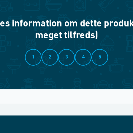
es information om dette produkt? 
meget tilfreds)
1
2
3
4
5