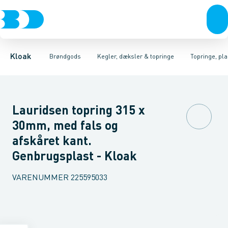
Rør & fittings
Kegler, dæksler & topringe
Kegler & dæksler, beton
Brønde
Brøndgods
Topringe, beton
Karme & dæksler
Linjeafvanding
Kegler & dæksler, pl
Kompositkarme
Tanke, miniren
Kloak
Brøndgods
Kegler, dæksler & topringe
Topringe, pla
Lauridsen topring 315 x
30mm, med fals og
afskåret kant.
Genbrugsplast - Kloak
VARENUMMER
225595033