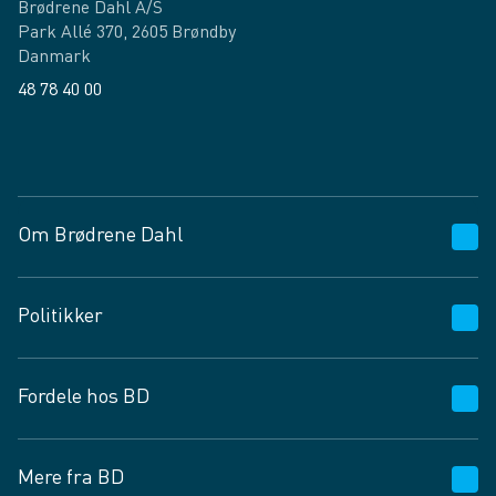
Brødrene Dahl A/S
Park Allé 370, 2605 Brøndby
Danmark
48 78 40 00
Facebook
LinkedIn
Om Brødrene Dahl
Kundeservice
Politikker
Vagttelefon 30 10 89 89
Spørgsmål og svar
Salgs- og leveringsbetingelser
Fordele hos BD
Job og karriere
Privatlivspolitik
Fødevarekontrolrapport
Cookies
24/7
Mere fra BD
Vilkår og betingelser
BD app