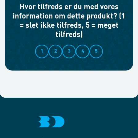
Hvor tilfreds er du med vores
information om dette produkt? (1
= slet ikke tilfreds, 5 = meget
tilfreds)
1
2
3
4
5