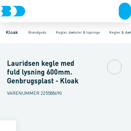
Rør & fittings
Kegler, dæksler & topringe
Kegler & dæksler, beton
Brønde
Brøndgods
Topringe, beton
Karme & dæksler
Linjeafvanding
Kegler & dæksler, pl
Kompositkarme
Tanke, miniren
Kloak
Brøndgods
Kegler, dæksler & topringe
Kegler & dæk
Lauridsen kegle med
fuld lysning 600mm.
Genbrugsplast - Kloak
VARENUMMER
225588690