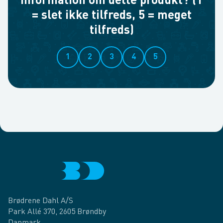
information om dette produkt? (1
= slet ikke tilfreds, 5 = meget
tilfreds)
1
2
3
4
5
Brødrene Dahl A/S
Park Allé 370, 2605 Brøndby