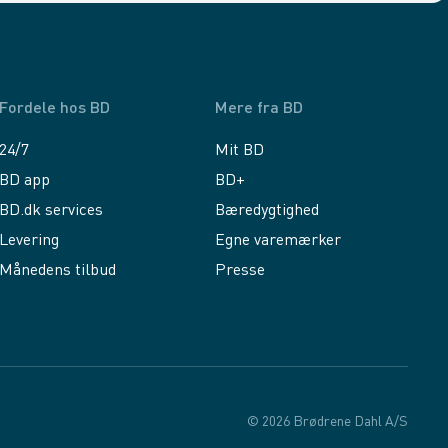
Fordele hos BD
Mere fra BD
24/7
Mit BD
BD app
BD+
BD.dk services
Bæredygtighed
Levering
Egne varemærker
Månedens tilbud
Presse
© 2026 Brødrene Dahl A/S