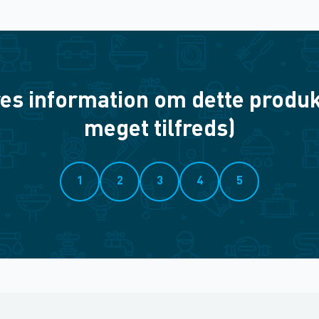
es information om dette produkt? 
meget tilfreds)
1
2
3
4
5