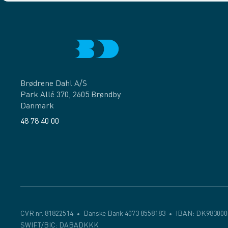
Brødrene Dahl A/S
Park Allé 370, 2605 Brøndby
Danmark
48 78 40 00
Facebook
LinkedIn
CVR nr. 81822514
Danske Bank 4073 8558183
IBAN: DK983000
SWIFT/BIC: DABADKKK