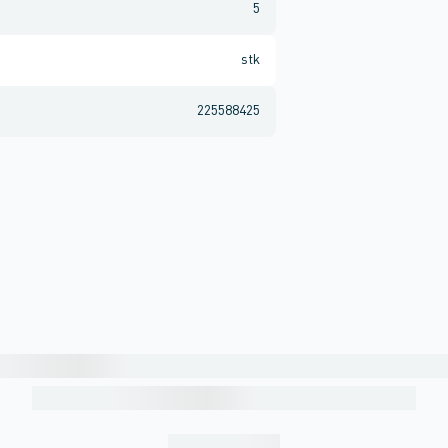
5
stk
225588425