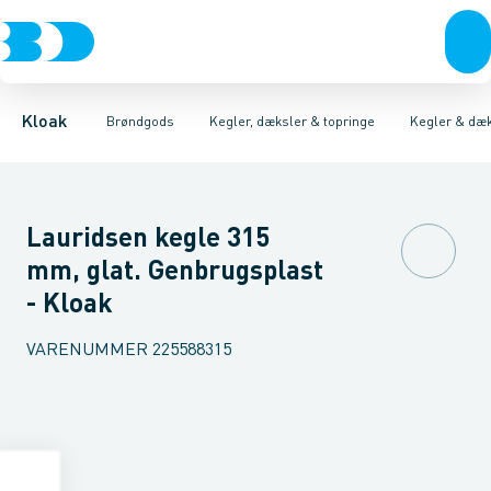
Rør & fittings
Kegler, dæksler & topringe
Kegler & dæksler, beton
Brønde
Brøndgods
Topringe, beton
Karme & dæksler
Linjeafvanding
Kegler & dæksler, pl
Kompositkarme
Tanke, miniren
Kloak
Brøndgods
Kegler, dæksler & topringe
Kegler & dæk
Lauridsen kegle 315
mm, glat. Genbrugsplast
- Kloak
VARENUMMER
225588315