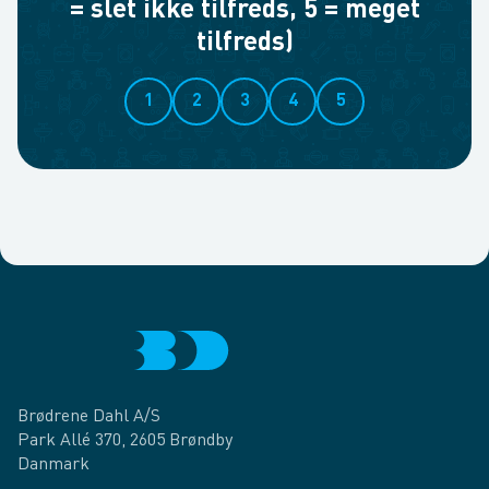
= slet ikke tilfreds, 5 = meget
tilfreds)
1
2
3
4
5
Brødrene Dahl A/S
Park Allé 370, 2605 Brøndby
Danmark