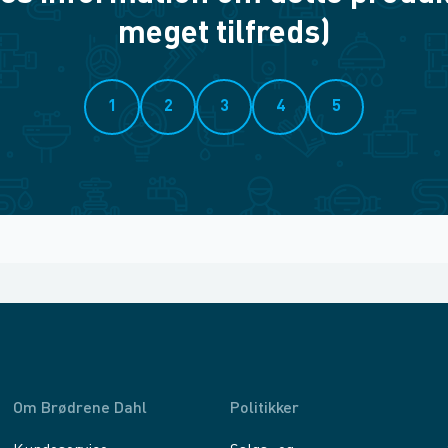
meget tilfreds)
1
2
3
4
5
Om Brødrene Dahl
Politikker