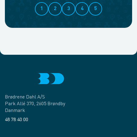
1
2
3
4
5
Brødrene Dahl A/S
Park Allé 370, 2605 Brøndby
Danmark
48 78 40 00