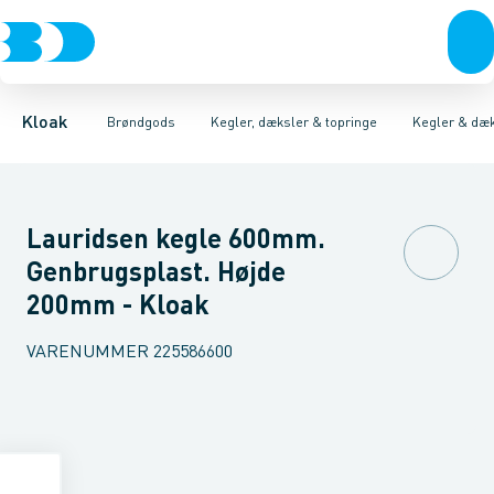
Rør & fittings
Kegler, dæksler & topringe
Kegler & dæksler, beton
Brønde
Brøndgods
Topringe, beton
Karme & dæksler
Linjeafvanding
Kegler & dæksler, pl
Kompositkarme
Tanke, miniren
Kloak
Brøndgods
Kegler, dæksler & topringe
Kegler & dæk
Lauridsen kegle 600mm.
Genbrugsplast. Højde
200mm - Kloak
VARENUMMER
225586600