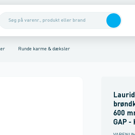
arme & dæksler
nirenseanlæg & udskillere
Rendestens karme
Pumper, pumpebrønde & ventiler
Rørbrøndkarme
Integreret 
Rott
er
Runde karme & dæksler
Laurid
brønd
600 mm
GAP - 