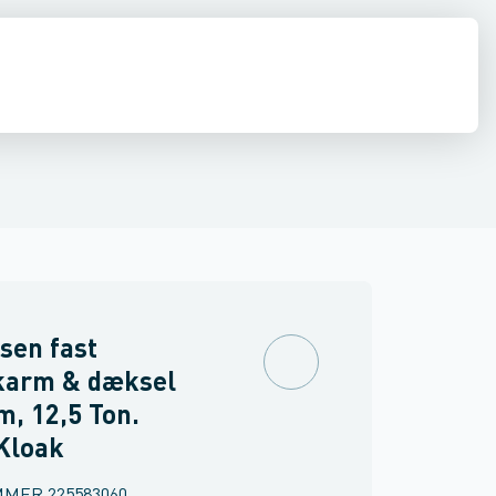
dæksler
estop & afløbs regulering
Kuppelriste
Tilbehør til brøndgods
Regnvand & geoteknik
Afløb
Armering &
sen fast
karm & dæksel
, 12,5 Ton.
Kloak