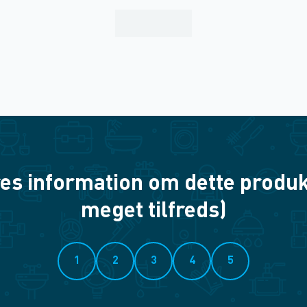
es information om dette produkt? 
meget tilfreds)
1
2
3
4
5