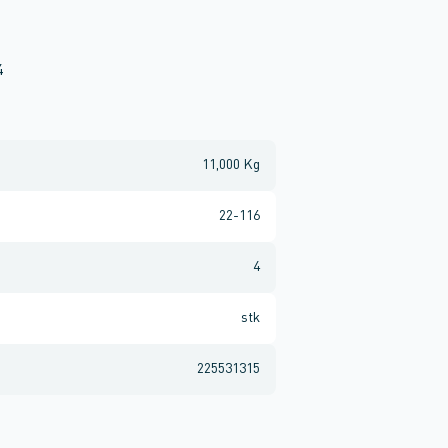
4
11,000 Kg
22-116
4
stk
225531315