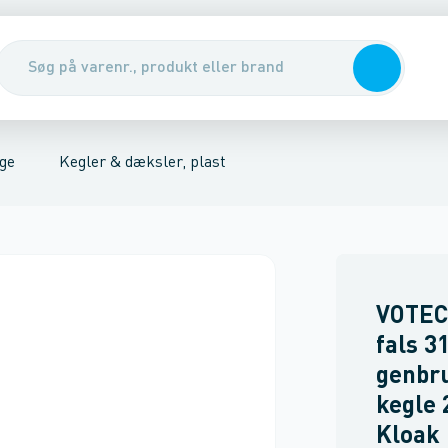
r, plast
arme & dæksler
nirenseanlæg & udskillere
Topringe, plast
Rendestens karme
Motorvejskegler
Pumper, pumpebrønde & ventiler
Rørbrøndkarme
Integreret 
Rott
nge
Kegler & dæksler, plast
VOTEC
fals 
genbru
kegle 
Kloak