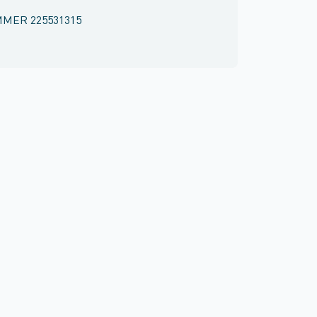
MMER
225531315