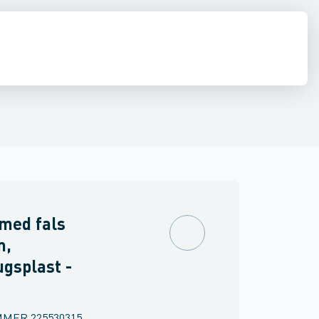
dæksler
estop & afløbs regulering
Kuppelriste
Tilbehør til brøndgods
Regnvand & geoteknik
Afløb
Armering &
med fals
m,
gsplast -