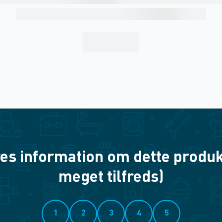
es information om dette produkt? 
meget tilfreds)
1
2
3
4
5