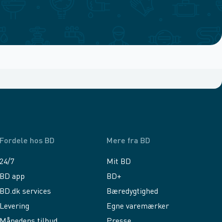
Fordele hos BD
Mere fra BD
24/7
Mit BD
BD app
BD+
BD.dk services
Bæredygtighed
Levering
Egne varemærker
Månedens tilbud
Presse