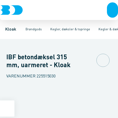
Rør & fittings
Kegler, dæksler & topringe
Kegler & dæksler, beton
Brønde
Brøndgods
Topringe, beton
Karme & dæksler
Linjeafvanding
Kegler & dæksler, pl
Kompositkarme
Tanke, miniren
Kloak
Brøndgods
Kegler, dæksler & topringe
Kegler & dæk
IBF betondæksel 315
mm, uarmeret - Kloak
VARENUMMER
225515030