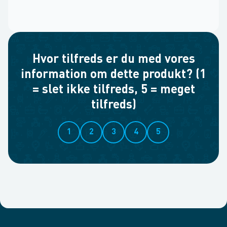
Hvor tilfreds er du med vores
information om dette produkt? (1
= slet ikke tilfreds, 5 = meget
tilfreds)
1
2
3
4
5