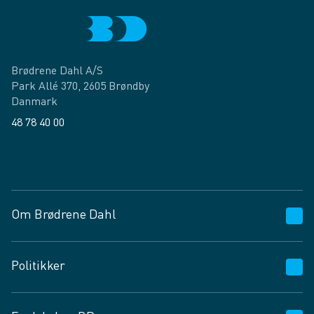
Brødrene Dahl A/S
Park Allé 370, 2605 Brøndby
Danmark
48 78 40 00
Facebook
LinkedIn
Om Brødrene Dahl
Kundeservice
Politikker
Vagttelefon 30 10 89 89
Spørgsmål og svar
Salgs- og leveringsbetingelser