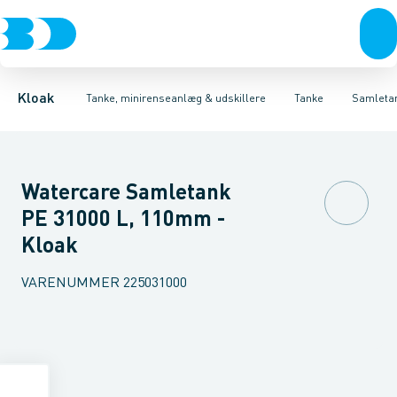
Rør & fittings
Udskillere
Bundfældnings tanke, tryknedsivning
Tanke
Brønde
Tilbehør til tanke
Brøndgods
Linjeafvanding
Mini renseanlæg
Bundfældnings tanke, gr
Tanke, miniren
Kloak
Tanke, minirenseanlæg & udskillere
Tanke
Samleta
Watercare Samletank
PE 31000 L, 110mm -
Kloak
VARENUMMER
225031000