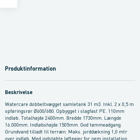
Produktinformation
Beskrivelse
Watercare dobbeltvægget samletank 31 m3. Inkl. 2 x 0,5 m
opføringsrør Ø600/680. Opbygget i slagfast PE. 110mm
indløb. Totalhøjde 2400mm. Bredde 1730mm. Længde
16.000mm. Indløbshøjde 1505mm. God tømmeadgang.
Grundvand tilladt til terræn. Maks. jorddækning 1,0 mtr
over indløb. Med indstøbte løfteøjer for nem installation.