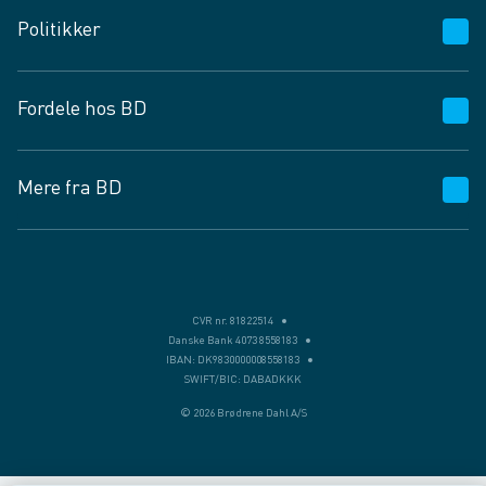
Kundeservice
Politikker
Vagttelefon 30 10 89 89
Spørgsmål og svar
Salgs- og leveringsbetingelser
Fordele hos BD
Job og karriere
Privatlivspolitik
Fødevarekontrolrapport
Cookies
24/7
Mere fra BD
Vilkår og betingelser
BD app
BD.dk services
Mit BD
Levering
BD+
Månedens tilbud
Bæredygtighed
CVR nr. 81822514
Danske Bank 4073 8558183
Egne varemærker
IBAN: DK9830000008558183
SWIFT/BIC: DABADKKK
Presse
© 2026 Brødrene Dahl A/S