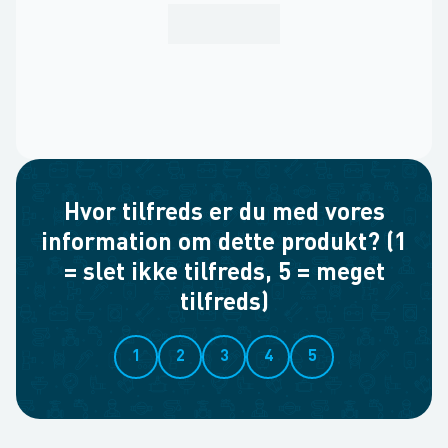
Hvor tilfreds er du med vores
information om dette produkt? (1
= slet ikke tilfreds, 5 = meget
tilfreds)
1
2
3
4
5