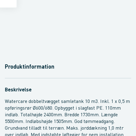
Produktinformation
Beskrivelse
Watercare dobbeltvægget samletank 10 m3. Inkl. 1 x 0,5 m
opføringsrør Ø600/680. Opbygget i slagfast PE. 110mm
indløb. Totalhøjde 2400mm. Bredde 1730mm. Længde
5500mm. Indløbshøjde 1505mm. God tømmeadgang.
Grundvand tilladt til terræn. Maks. jorddækning 1,0 mtr
over indløb. Med indstøbte løfteøjer for nem installation.