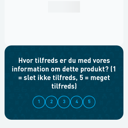
Hvor tilfreds er du med vores
information om dette produkt? (1
= slet ikke tilfreds, 5 = meget
tilfreds)
1
2
3
4
5