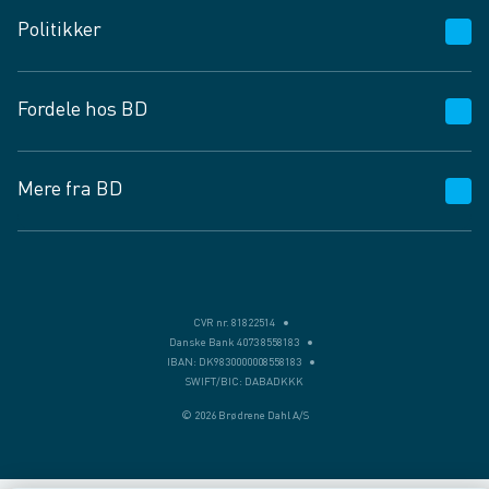
Kundeservice
Politikker
Vagttelefon 30 10 89 89
Spørgsmål og svar
Salgs- og leveringsbetingelser
Fordele hos BD
Job og karriere
Privatlivspolitik
Fødevarekontrolrapport
Cookies
24/7
Mere fra BD
Vilkår og betingelser
BD app
BD.dk services
Mit BD
Levering
BD+
Månedens tilbud
Bæredygtighed
CVR nr. 81822514
Danske Bank 4073 8558183
Egne varemærker
IBAN: DK9830000008558183
SWIFT/BIC: DABADKKK
Presse
© 2026 Brødrene Dahl A/S