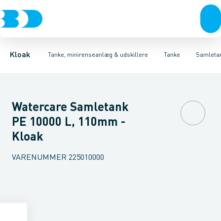
Rør & fittings
Udskillere
Bundfældnings tanke, tryknedsivning
Tanke
Brønde
Tilbehør til tanke
Brøndgods
Linjeafvanding
Mini renseanlæg
Bundfældnings tanke, gr
Tanke, miniren
Kloak
Tanke, minirenseanlæg & udskillere
Tanke
Samleta
Watercare Samletank
PE 10000 L, 110mm -
Kloak
VARENUMMER
225010000