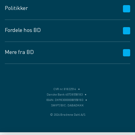
Kundeservice
Politikker
Vagttelefon 30 10 89 89
Spørgsmål og svar
Salgs- og leveringsbetingelser
Fordele hos BD
Job og karriere
Privatlivspolitik
Fødevarekontrolrapport
Cookies
24/7
Mere fra BD
Vilkår og betingelser
BD app
BD.dk services
Mit BD
Levering
BD+
Månedens tilbud
Bæredygtighed
CVR nr. 81822514
Danske Bank 4073 8558183
Egne varemærker
IBAN: DK9830000008558183
SWIFT/BIC: DABADKKK
Presse
© 2026 Brødrene Dahl A/S