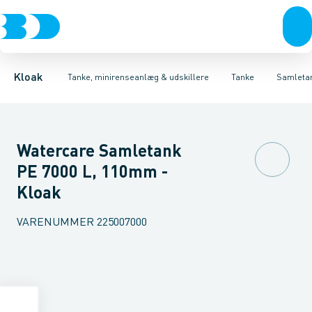
Rør & fittings
Udskillere
Bundfældnings tanke, tryknedsivning
Tanke
Brønde
Tilbehør til tanke
Brøndgods
Linjeafvanding
Mini renseanlæg
Bundfældnings tanke, gr
Tanke, miniren
Kloak
Tanke, minirenseanlæg & udskillere
Tanke
Samleta
Watercare Samletank
PE 7000 L, 110mm -
Kloak
VARENUMMER
225007000