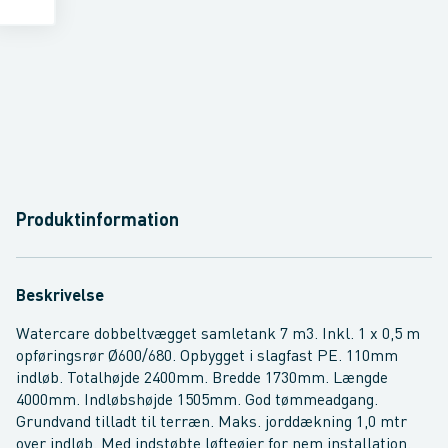
Produktinformation
Beskrivelse
Watercare dobbeltvægget samletank 7 m3. Inkl. 1 x 0,5 m
opføringsrør Ø600/680. Opbygget i slagfast PE. 110mm
indløb. Totalhøjde 2400mm. Bredde 1730mm. Længde
4000mm. Indløbshøjde 1505mm. God tømmeadgang.
Grundvand tilladt til terræn. Maks. jorddækning 1,0 mtr
over indløb. Med indstøbte løfteøjer for nem installation.