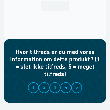
Hvor tilfreds er du med vores
information om dette produkt? (1
= slet ikke tilfreds, 5 = meget
tilfreds)
1
2
3
4
5