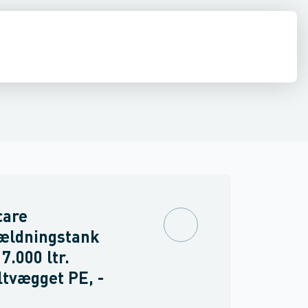
estop & afløbs regulering
Regnvand & geoteknik
Afløb
Armering &
care
ældningstank
7.000 ltr.
tvægget PE, -