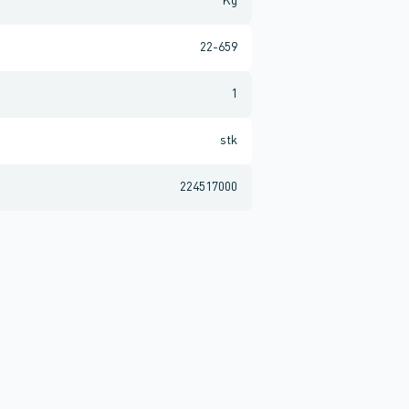
Kg
22-659
1
stk
224517000