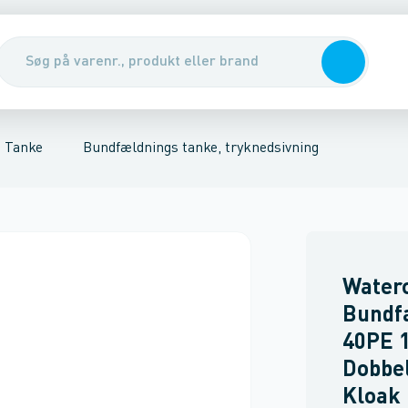
e, gravitation
nirenseanlæg & udskillere
Samletanke
Pumper, pumpebrønde & ventiler
Regnvandstanke
Rott
Tanke
Bundfældnings tanke, tryknedsivning
Water
Bundf
40PE 1
Dobbel
Kloak