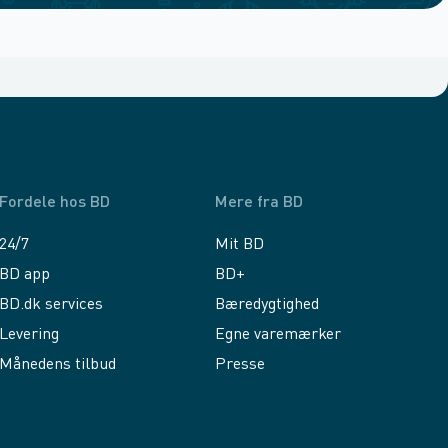
Fordele hos BD
Mere fra BD
24/7
Mit BD
BD app
BD+
BD.dk services
Bæredygtighed
Levering
Egne varemærker
Månedens tilbud
Presse