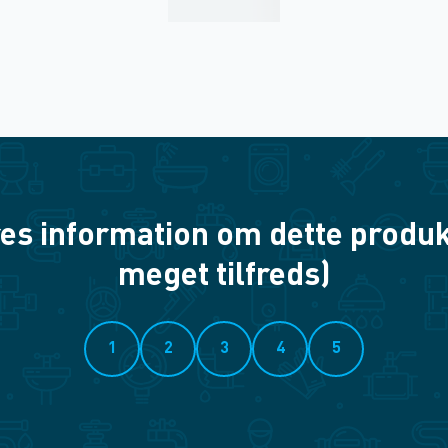
es information om dette produkt? 
meget tilfreds)
1
2
3
4
5