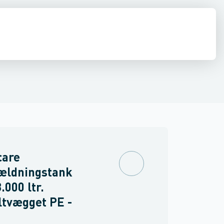
estop & afløbs regulering
Regnvand & geoteknik
Afløb
Armering &
care
ældningstank
.000 ltr.
tvægget PE -