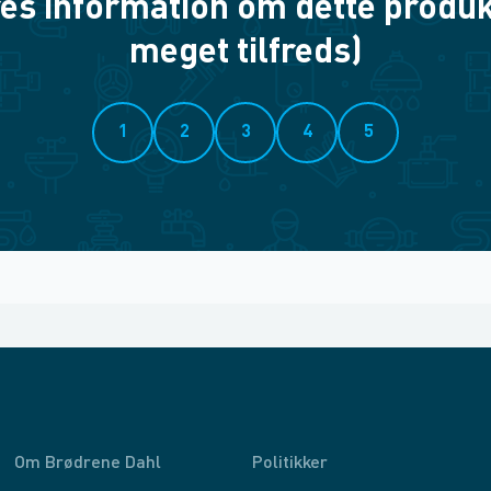
es information om dette produkt? 
meget tilfreds)
1
2
3
4
5
Om Brødrene Dahl
Politikker