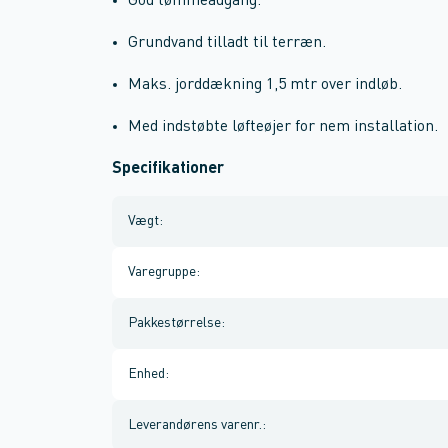
God tømmeadgang.
Grundvand tilladt til terræn.
Maks. jorddækning 1,5 mtr over indløb.
Med indstøbte løfteøjer for nem installation.
Specifikationer
Vægt
:
Varegruppe
:
Pakkestørrelse
:
Enhed
:
Leverandørens varenr.
: