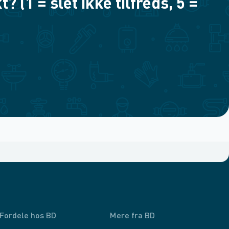
(1 = slet ikke tilfreds, 5 =
Fordele hos BD
Mere fra BD