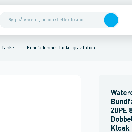
e, gravitation
nirenseanlæg & udskillere
Samletanke
Pumper, pumpebrønde & ventiler
Regnvandstanke
Rott
Tanke
Bundfældnings tanke, gravitation
Water
Bundf
20PE 8
Dobbel
Kloak