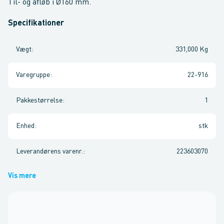
Til- og afløb i Ø160 mm.
Specifikationer
Vægt
:
331,000 Kg
Varegruppe
:
22-916
Pakkestørrelse
:
1
Enhed
:
stk
Leverandørens varenr.
:
223603070
Vis mere