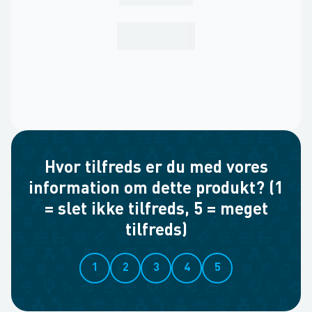
Hvor tilfreds er du med vores
information om dette produkt? (1
= slet ikke tilfreds, 5 = meget
tilfreds)
1
2
3
4
5