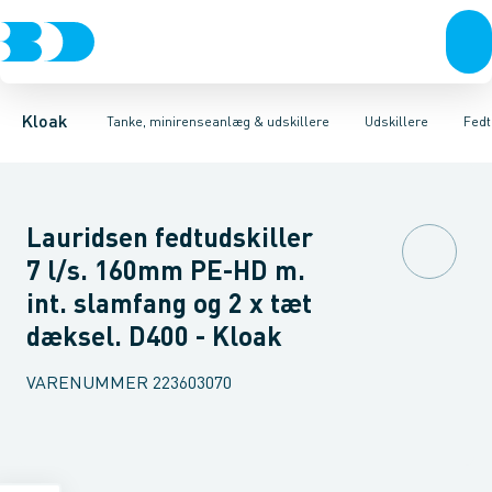
Rør & fittings
Udskillere
Olieudskillere
Tanke
Brønde
Fedtudskillere
Tilbehør til tanke
Brøndgods
Tilbehør til udskillere
Linjeafvanding
Mini renseanlæg
Tanke, miniren
Sandfang
P
Kloak
Tanke, minirenseanlæg & udskillere
Udskillere
Fedt
Lauridsen fedtudskiller
7 l/s. 160mm PE-HD m.
int. slamfang og 2 x tæt
dæksel. D400 - Kloak
VARENUMMER
223603070