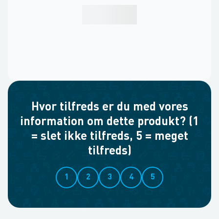
Hvor tilfreds er du med vores
information om dette produkt? (1
= slet ikke tilfreds, 5 = meget
tilfreds)
1
2
3
4
5