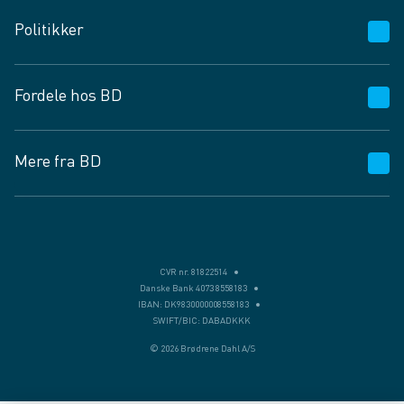
Kundeservice
Politikker
Vagttelefon 30 10 89 89
Spørgsmål og svar
Salgs- og leveringsbetingelser
Fordele hos BD
Job og karriere
Privatlivspolitik
Fødevarekontrolrapport
Cookies
24/7
Mere fra BD
Vilkår og betingelser
BD app
BD.dk services
Mit BD
Levering
BD+
Månedens tilbud
Bæredygtighed
CVR nr. 81822514
Danske Bank 4073 8558183
Egne varemærker
IBAN: DK9830000008558183
SWIFT/BIC: DABADKKK
Presse
© 2026 Brødrene Dahl A/S