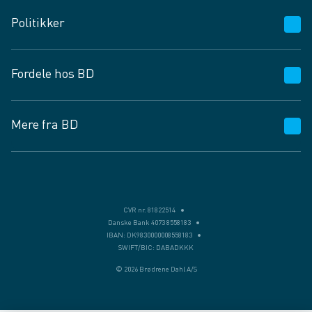
Kundeservice
Politikker
Vagttelefon 30 10 89 89
Spørgsmål og svar
Salgs- og leveringsbetingelser
Fordele hos BD
Job og karriere
Privatlivspolitik
Fødevarekontrolrapport
Cookies
24/7
Mere fra BD
Vilkår og betingelser
BD app
BD.dk services
Mit BD
Levering
BD+
Månedens tilbud
Bæredygtighed
CVR nr. 81822514
Danske Bank 4073 8558183
Egne varemærker
IBAN: DK9830000008558183
SWIFT/BIC: DABADKKK
Presse
© 2026 Brødrene Dahl A/S