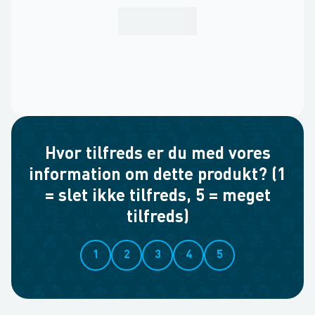
Hvor tilfreds er du med vores
information om dette produkt? (1
= slet ikke tilfreds, 5 = meget
tilfreds)
1
2
3
4
5