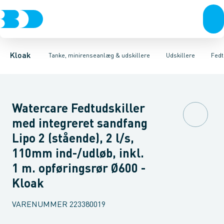
Rør & fittings
Udskillere
Olieudskillere
Tanke
Brønde
Fedtudskillere
Tilbehør til tanke
Brøndgods
Tilbehør til udskillere
Linjeafvanding
Mini renseanlæg
Tanke, miniren
Sandfang
P
Kloak
Tanke, minirenseanlæg & udskillere
Udskillere
Fedt
Watercare Fedtudskiller
med integreret sandfang
Lipo 2 (stående), 2 l/s,
110mm ind-/udløb, inkl.
1 m. opføringsrør Ø600 -
Kloak
VARENUMMER
223380019