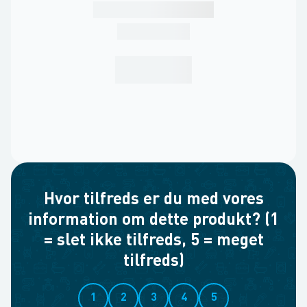
Hvor tilfreds er du med vores
information om dette produkt? (1
= slet ikke tilfreds, 5 = meget
tilfreds)
1
2
3
4
5