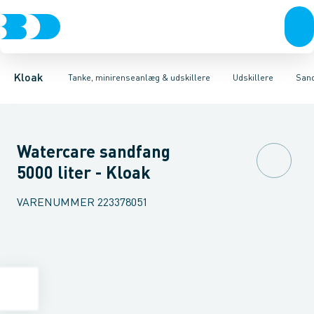
Rør & fittings
Udskillere
Olieudskillere
Tanke
Brønde
Fedtudskillere
Tilbehør til tanke
Brøndgods
Tilbehør til udskillere
Linjeafvanding
Mini renseanlæg
Tanke, miniren
Sandfang
P
Kloak
Tanke, minirenseanlæg & udskillere
Udskillere
San
Watercare sandfang
5000 liter - Kloak
VARENUMMER
223378051