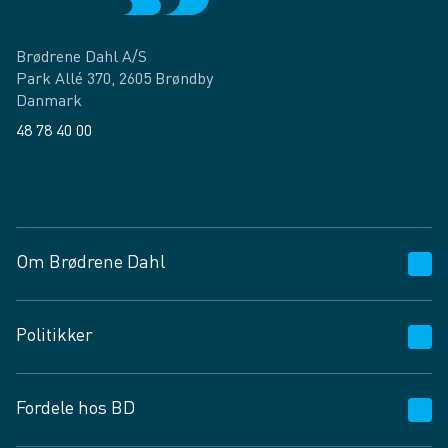
Brødrene Dahl A/S
Park Allé 370, 2605 Brøndby
Danmark
48 78 40 00
Facebook
LinkedIn
Om Brødrene Dahl
Kundeservice
Politikker
Vagttelefon 30 10 89 89
Spørgsmål og svar
Salgs- og leveringsbetingelser
Fordele hos BD
Job og karriere
Privatlivspolitik
Fødevarekontrolrapport