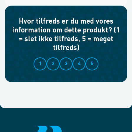
Hvor tilfreds er du med vores
information om dette produkt? (1
= slet ikke tilfreds, 5 = meget
tilfreds)
1
2
3
4
5