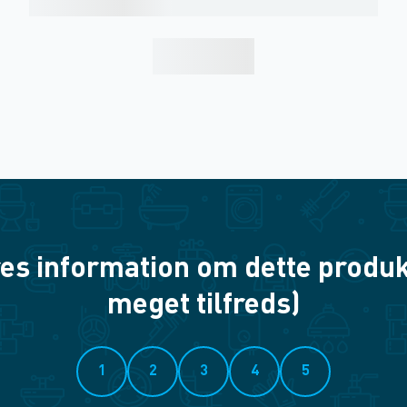
es information om dette produkt? 
meget tilfreds)
1
2
3
4
5