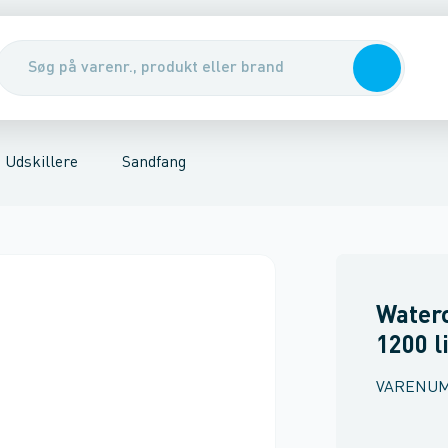
nirenseanlæg & udskillere
fang
Partikeludskillere
Pumper, pumpebrønde & ventiler
Rott
Udskillere
Sandfang
Waterc
1200 l
VARENU