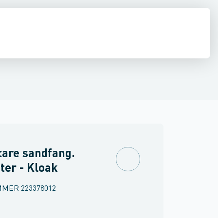
estop & afløbs regulering
Regnvand & geoteknik
Afløb
Armering &
are sandfang.
iter - Kloak
MMER
223378012