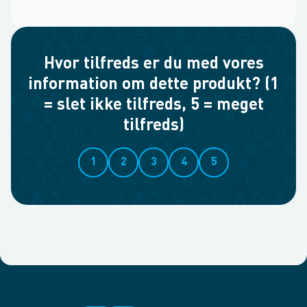
Hvor tilfreds er du med vores
information om dette produkt? (1
= slet ikke tilfreds, 5 = meget
tilfreds)
1
2
3
4
5