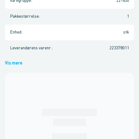
Varegruppe
:
22-650
Pakkestørrelse
:
1
Enhed
:
stk
Leverandørens varenr.
:
223378011
Vis mere