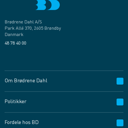
Brødrene Dahl A/S
Park Allé 370, 2605 Brøndby
Danmark
48 78 40 00
Facebook
LinkedIn
Om Brødrene Dahl
Kundeservice
Politikker
Vagttelefon 30 10 89 89
Spørgsmål og svar
Salgs- og leveringsbetingelser
Fordele hos BD
Job og karriere
Privatlivspolitik