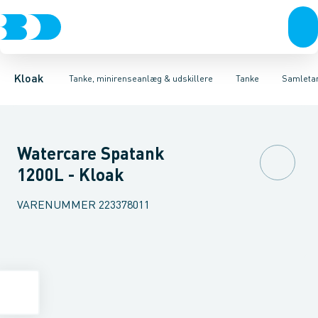
Rør & fittings
Udskillere
Bundfældnings tanke, tryknedsivning
Tanke
Brønde
Tilbehør til tanke
Brøndgods
Linjeafvanding
Mini renseanlæg
Bundfældnings tanke, gr
Tanke, miniren
Kloak
Tanke, minirenseanlæg & udskillere
Tanke
Samleta
Watercare Spatank
1200L - Kloak
VARENUMMER
223378011