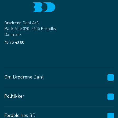
Brødrene Dahl A/S
Park Allé 370, 2605 Brøndby
Danmark
48 78 40 00
Facebook
LinkedIn
Om Brødrene Dahl
Kundeservice
Politikker
Vagttelefon 30 10 89 89
Spørgsmål og svar
Salgs- og leveringsbetingelser
Fordele hos BD
Job og karriere