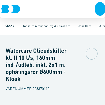
Rør & fittings
Udskillere
Olieudskillere
Tanke
Brønde
Fedtudskillere
Tilbehør til tanke
Brøndgods
Tilbehør til udskillere
Linjeafvanding
Mini renseanlæg
Tanke, miniren
Sandfang
P
Kloak
Tanke, minirenseanlæg & udskillere
Udskillere
Olie
Watercare Olieudskiller
kl. II 10 l/s, 160mm
ind-/udløb, inkl. 2x1 m.
opføringsrør Ø600mm -
Kloak
VARENUMMER
223370110