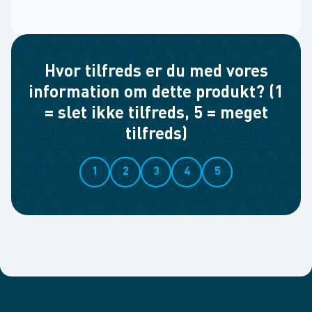
Hvor tilfreds er du med vores
information om dette produkt? (1
= slet ikke tilfreds, 5 = meget
tilfreds)
1
2
3
4
5