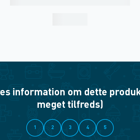
es information om dette produkt? 
meget tilfreds)
1
2
3
4
5