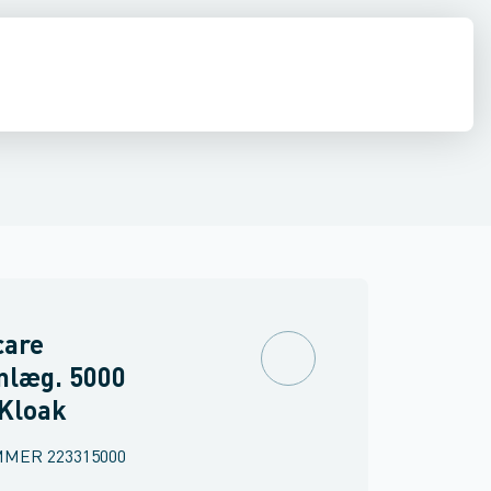
estop & afløbs regulering
Regnvand & geoteknik
Afløb
Armering &
care
nlæg. 5000
 Kloak
MMER
223315000