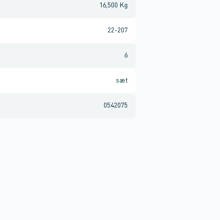
16,500 Kg
22-207
6
sæt
0542075