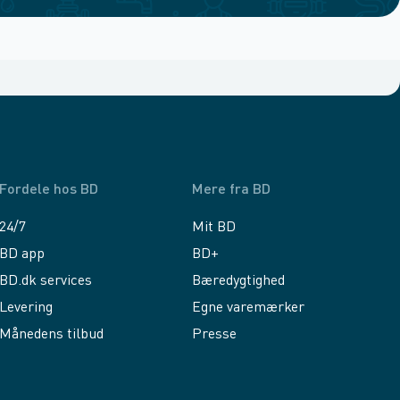
Fordele hos BD
Mere fra BD
24/7
Mit BD
BD app
BD+
BD.dk services
Bæredygtighed
Levering
Egne varemærker
Månedens tilbud
Presse