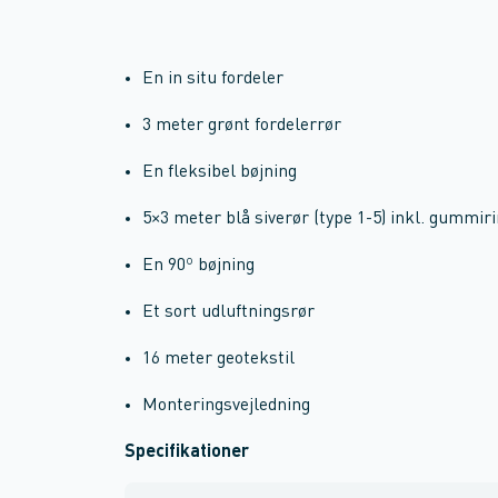
En in situ fordeler
3 meter grønt fordelerrør
En fleksibel bøjning
5×3 meter blå siverør (type 1-5) inkl. gummiri
En 90º bøjning
Et sort udluftningsrør
16 meter geotekstil
Monteringsvejledning
Specifikationer