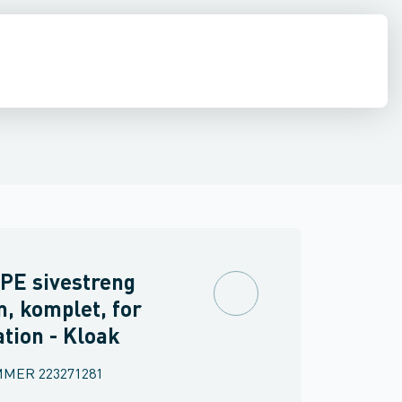
estop & afløbs regulering
Regnvand & geoteknik
Afløb
Armering &
PE sivestreng
, komplet, for
ation - Kloak
MMER
223271281