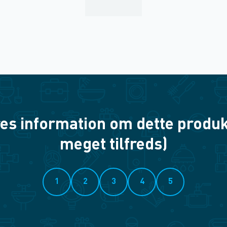
es information om dette produkt? 
meget tilfreds)
1
2
3
4
5