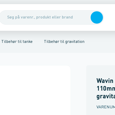
nirenseanlæg & udskillere
ør til samletanke
Tilbehør til regnvandstanke
Pumper, pumpebrønde & ventiler
Rott
Tilbehør til tanke
Tilbehør til gravitation
Wavin 
110mm
gravit
VARENU