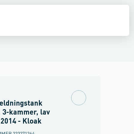
estop & afløbs regulering
Regnvand & geoteknik
Afløb
Armering &
ældningstank
 3-kammer, lav
2014 - Kloak