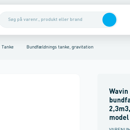
e, gravitation
nirenseanlæg & udskillere
Samletanke
Pumper, pumpebrønde & ventiler
Regnvandstanke
Rott
Tanke
Bundfældnings tanke, gravitation
Wavin
bundf
2,3m3,
model 