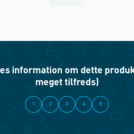
es information om dette produkt? 
meget tilfreds)
1
2
3
4
5