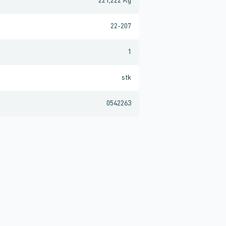
221,222 Kg
22-207
1
stk
0542263