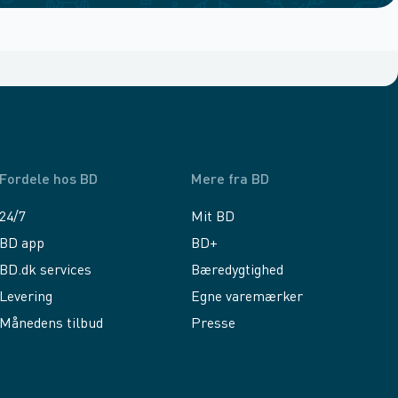
Fordele hos BD
Mere fra BD
24/7
Mit BD
BD app
BD+
BD.dk services
Bæredygtighed
Levering
Egne varemærker
Månedens tilbud
Presse