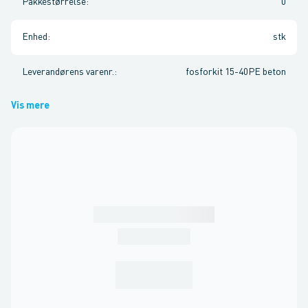
Pakkestørrelse
:
0
Enhed
:
stk
Leverandørens varenr.
:
fosforkit 15-40PE beton
Vis mere