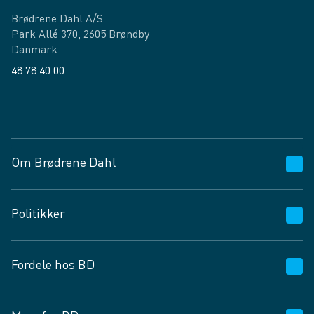
Brødrene Dahl A/S
Park Allé 370, 2605 Brøndby
Danmark
48 78 40 00
Facebook
LinkedIn
Om Brødrene Dahl
Kundeservice
Politikker
Vagttelefon 30 10 89 89
Spørgsmål og svar
Salgs- og leveringsbetingelser
Fordele hos BD
Job og karriere
Privatlivspolitik
Fødevarekontrolrapport
Cookies
24/7