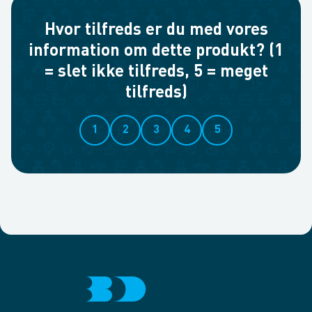
Hvor tilfreds er du med vores
information om dette produkt? (1
= slet ikke tilfreds, 5 = meget
tilfreds)
1
2
3
4
5