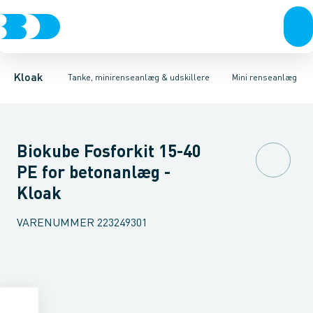
Rør & fittings
Udskillere
Anlæg
Tilbehør
Tanke
Brønde
Tilbehør til tanke
Brøndgods
Linjeafvanding
Mini renseanlæg
Tanke, miniren
Kloak
Tanke, minirenseanlæg & udskillere
Mini renseanlæg
Biokube Fosforkit 15-40
PE for betonanlæg -
Kloak
VARENUMMER
223249301