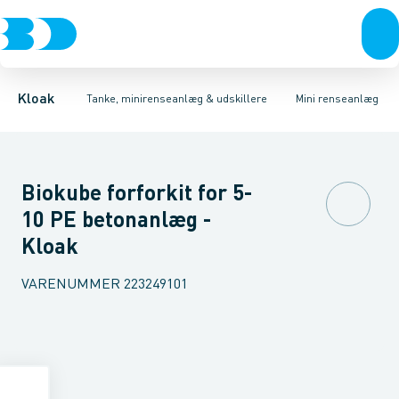
Rør & fittings
Udskillere
Anlæg
Tilbehør
Tanke
Brønde
Tilbehør til tanke
Brøndgods
Linjeafvanding
Mini renseanlæg
Tanke, miniren
Kloak
Tanke, minirenseanlæg & udskillere
Mini renseanlæg
Biokube forforkit for 5-
10 PE betonanlæg -
Kloak
VARENUMMER
223249101