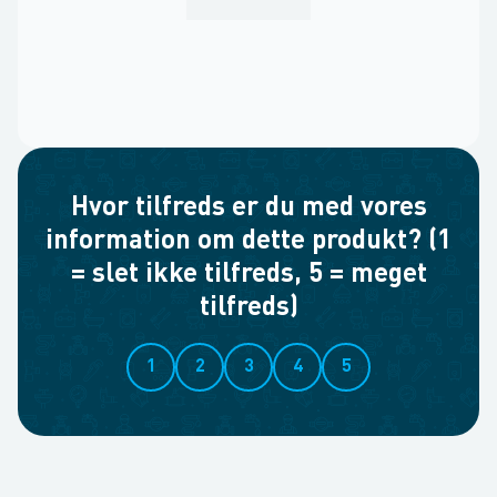
Hvor tilfreds er du med vores
information om dette produkt? (1
= slet ikke tilfreds, 5 = meget
tilfreds)
1
2
3
4
5