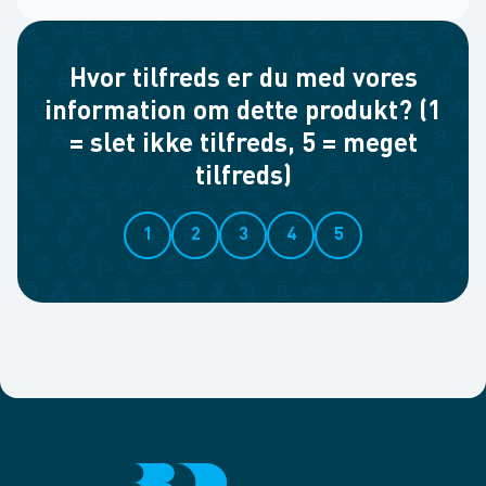
Hvor tilfreds er du med vores
information om dette produkt? (1
= slet ikke tilfreds, 5 = meget
tilfreds)
1
2
3
4
5