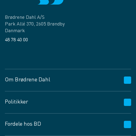
Brødrene Dahl A/S
Park Allé 370, 2605 Brøndby
Danmark
48 78 40 00
Facebook
LinkedIn
Om Brødrene Dahl
Kundeservice
Politikker
Vagttelefon 30 10 89 89
Spørgsmål og svar
Salgs- og leveringsbetingelser
Fordele hos BD
Job og karriere
Privatlivspolitik
Fødevarekontrolrapport