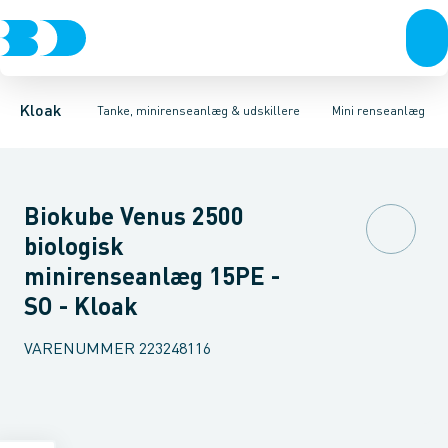
Rør & fittings
Udskillere
Anlæg
Tilbehør
Tanke
Brønde
Tilbehør til tanke
Brøndgods
Linjeafvanding
Mini renseanlæg
Tanke, miniren
Kloak
Tanke, minirenseanlæg & udskillere
Mini renseanlæg
Biokube Venus 2500
biologisk
minirenseanlæg 15PE -
SO - Kloak
VARENUMMER
223248116