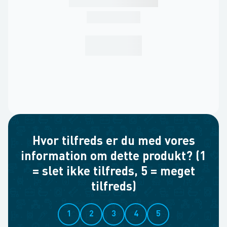
Hvor tilfreds er du med vores
information om dette produkt? (1
= slet ikke tilfreds, 5 = meget
tilfreds)
1
2
3
4
5