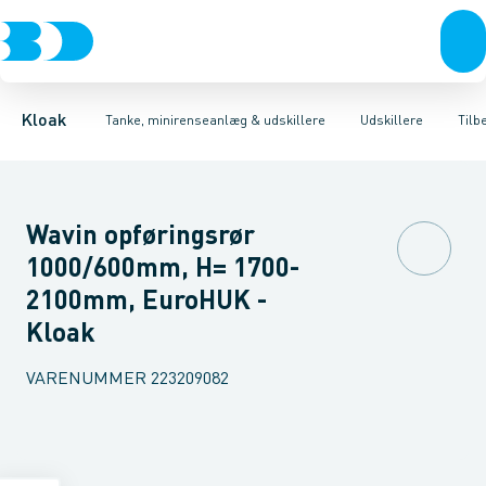
Rør & fittings
Udskillere
Olieudskillere
Tanke
Brønde
Fedtudskillere
Tilbehør til tanke
Brøndgods
Tilbehør til udskillere
Linjeafvanding
Mini renseanlæg
Tanke, miniren
Sandfang
P
Kloak
Tanke, minirenseanlæg & udskillere
Udskillere
Tilb
Wavin opføringsrør
1000/600mm, H= 1700-
2100mm, EuroHUK -
Kloak
VARENUMMER
223209082