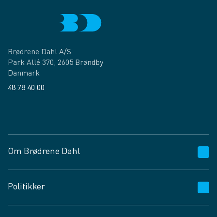
Brødrene Dahl A/S
Park Allé 370, 2605 Brøndby
Danmark
48 78 40 00
Facebook
LinkedIn
Om Brødrene Dahl
Kundeservice
Politikker
Vagttelefon 30 10 89 89
Spørgsmål og svar
Salgs- og leveringsbetingelser