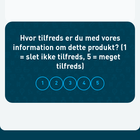
Hvor tilfreds er du med vores
information om dette produkt? (1
= slet ikke tilfreds, 5 = meget
tilfreds)
1
2
3
4
5