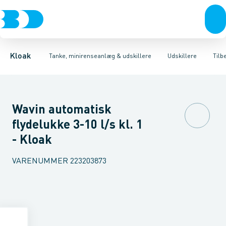
Rør & fittings
Udskillere
Olieudskillere
Tanke
Brønde
Fedtudskillere
Tilbehør til tanke
Brøndgods
Tilbehør til udskillere
Linjeafvanding
Mini renseanlæg
Tanke, miniren
Sandfang
P
Kloak
Tanke, minirenseanlæg & udskillere
Udskillere
Tilb
Wavin automatisk
flydelukke 3-10 l/s kl. 1
- Kloak
VARENUMMER
223203873