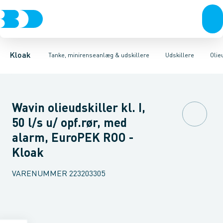
Rør & fittings
Udskillere
Olieudskillere
Tanke
Brønde
Fedtudskillere
Tilbehør til tanke
Brøndgods
Tilbehør til udskillere
Linjeafvanding
Mini renseanlæg
Tanke, miniren
Sandfang
P
Kloak
Tanke, minirenseanlæg & udskillere
Udskillere
Olie
Wavin olieudskiller kl. I,
50 l/s u/ opf.rør, med
alarm, EuroPEK ROO -
Kloak
VARENUMMER
223203305