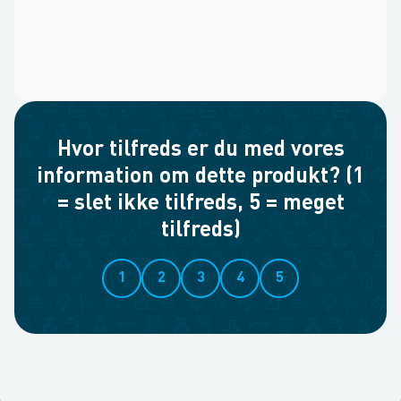
Hvor tilfreds er du med vores
information om dette produkt? (1
= slet ikke tilfreds, 5 = meget
tilfreds)
1
2
3
4
5