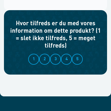
Hvor tilfreds er du med vores
information om dette produkt? (1
= slet ikke tilfreds, 5 = meget
tilfreds)
1
2
3
4
5