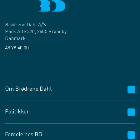
Brødrene Dahl A/S
Park Allé 370, 2605 Brøndby
Danmark
48 78 40 00
Facebook
LinkedIn
Om Brødrene Dahl
Kundeservice
Politikker
Vagttelefon 30 10 89 89
Spørgsmål og svar
Salgs- og leveringsbetingelser
Fordele hos BD
Job og karriere
Privatlivspolitik