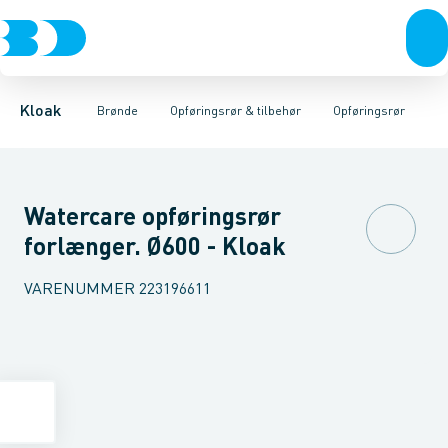
Rør & fittings
Rense & inspektions brønde
Opføringsrør
Tætningsringe
Brønde
Brøndgods
Låg
Opføringsrør & tilbehør
Bunde
Linjeafvanding
Muffer
Reduktioner
Tanke, miniren
Sandfang
Brøn
Kloak
Brønde
Opføringsrør & tilbehør
Opføringsrør
Watercare opføringsrør
forlænger. Ø600 - Kloak
VARENUMMER
223196611