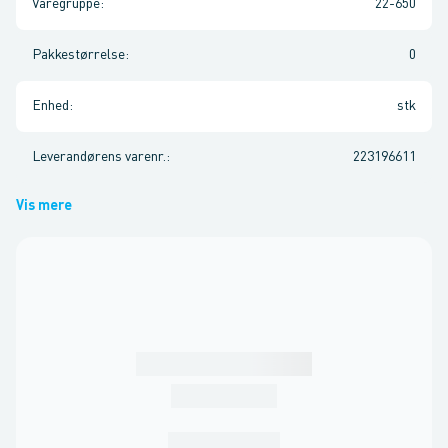
Varegruppe
:
22-650
Pakkestørrelse
:
0
Enhed
:
stk
Leverandørens varenr.
:
223196611
Vis mere