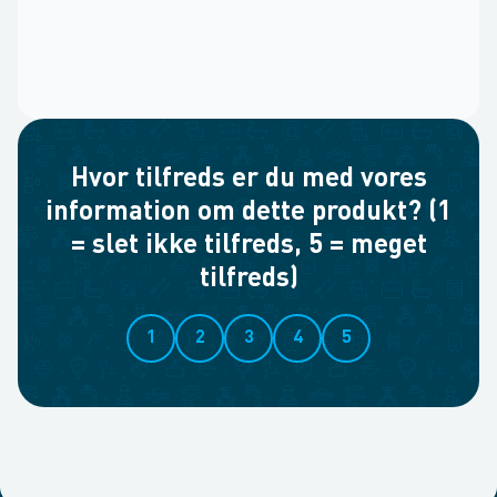
Hvor tilfreds er du med vores
information om dette produkt? (1
= slet ikke tilfreds, 5 = meget
tilfreds)
1
2
3
4
5