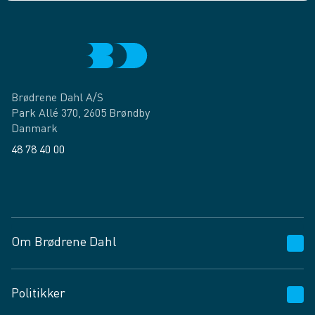
Brødrene Dahl A/S
Park Allé 370, 2605 Brøndby
Danmark
48 78 40 00
Facebook
LinkedIn
Om Brødrene Dahl
Kundeservice
Politikker
Vagttelefon 30 10 89 89