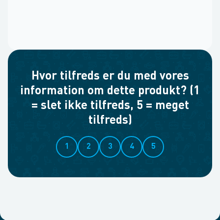
Hvor tilfreds er du med vores
information om dette produkt? (1
= slet ikke tilfreds, 5 = meget
tilfreds)
1
2
3
4
5