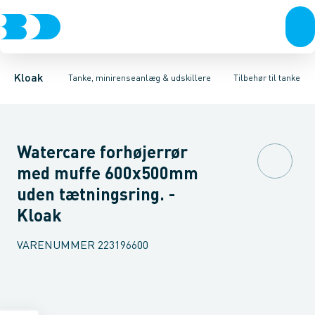
Rør & fittings
Udskillere
Tilbehør til tryknedsivning
Tanke
Brønde
Tilbehør til tanke
Brøndgods
Tilbehør til gravitation
Linjeafvanding
Mini renseanlæg
Tanke, miniren
Tilbehør ti
Kloak
Tanke, minirenseanlæg & udskillere
Tilbehør til tanke
Watercare forhøjerrør
med muffe 600x500mm
uden tætningsring. -
Kloak
VARENUMMER
223196600