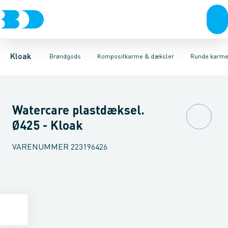
Rør & fittings
Kegler, dæksler & topringe
Runde karme & dæksler
Brønde
Brøndgods
Firkantet karme & dæksler
Karme & dæksler
Linjeafvanding
Kompositkarme
Tanke, miniren
Kloak
Brøndgods
Kompositkarme & dæksler
Runde karme
Watercare plastdæksel.
Ø425 - Kloak
VARENUMMER
223196426