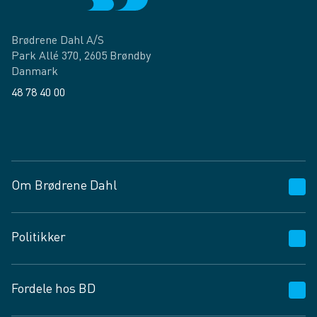
Brødrene Dahl A/S
Park Allé 370, 2605 Brøndby
Danmark
48 78 40 00
Facebook
LinkedIn
Om Brødrene Dahl
Kundeservice
Politikker
Vagttelefon 30 10 89 89
Spørgsmål og svar
Salgs- og leveringsbetingelser
Fordele hos BD
Job og karriere
Privatlivspolitik
Fødevarekontrolrapport