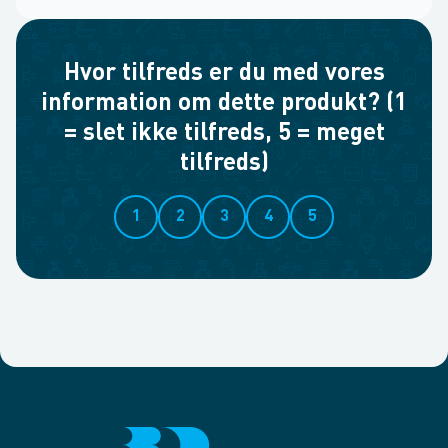
Hvor tilfreds er du med vores
information om dette produkt? (1
= slet ikke tilfreds, 5 = meget
tilfreds)
1
2
3
4
5