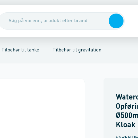
nirenseanlæg & udskillere
ør til samletanke
Tilbehør til regnvandstanke
Pumper, pumpebrønde & ventiler
Rott
Tilbehør til tanke
Tilbehør til gravitation
Water
Opføri
Ø500m
Kloak