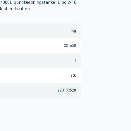
-4000L bundfældningstanke, Lipo 2-10
k olieudskillere
Kg
22-650
1
stk
223193520