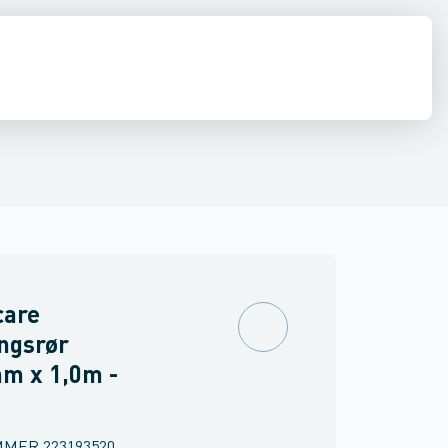
estop & afløbs regulering
Regnvand & geoteknik
Afløb
Armering &
care
ngsrør
m x 1,0m -