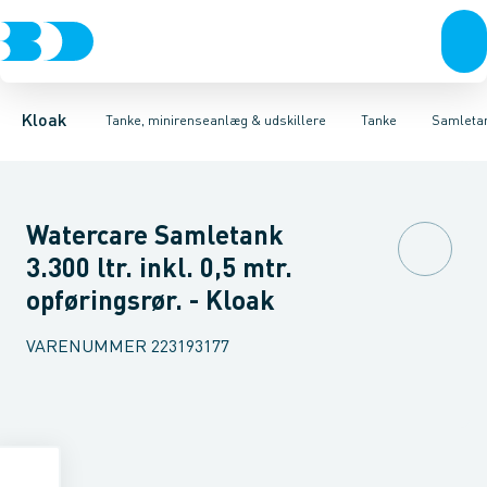
Rør & fittings
Udskillere
Bundfældnings tanke, tryknedsivning
Tanke
Brønde
Tilbehør til tanke
Brøndgods
Linjeafvanding
Mini renseanlæg
Bundfældnings tanke, gr
Tanke, miniren
Kloak
Tanke, minirenseanlæg & udskillere
Tanke
Samleta
Watercare Samletank
3.300 ltr. inkl. 0,5 mtr.
opføringsrør. - Kloak
VARENUMMER
223193177