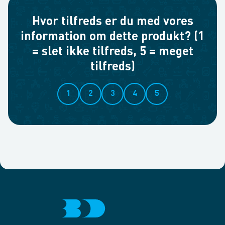
Hvor tilfreds er du med vores
information om dette produkt? (1
= slet ikke tilfreds, 5 = meget
tilfreds)
1
2
3
4
5