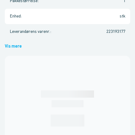
Pakkestørrelse
:
1
Enhed
:
stk
Leverandørens varenr.
:
223193177
Vis mere