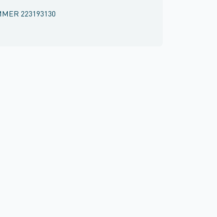
MMER
223193130