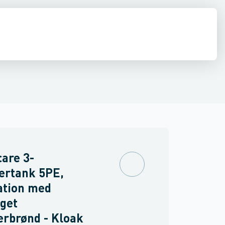
estop & afløbs regulering
Regnvand & geoteknik
Afløb
Armering &
are 3-
rtank 5PE,
ation med
get
erbrønd - Kloak