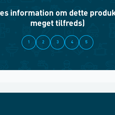
es information om dette produkt? 
meget tilfreds)
1
2
3
4
5