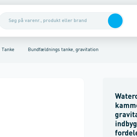
e, gravitation
nirenseanlæg & udskillere
Samletanke
Pumper, pumpebrønde & ventiler
Regnvandstanke
Rott
Tanke
Bundfældnings tanke, gravitation
Waterc
kamme
gravit
indbyg
fordel