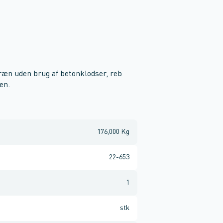
rræn uden brug af betonklodser, reb
en.
176,000 Kg
22-653
1
stk