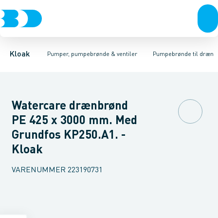
Rør & fittings
Pumpebrønde til gråt spildevand
Ø400 mm
Ø425 mm
Brønde
Ø600 mm
Brøndgods
Linjeafvanding
Pumpebrønde til sort spild
Tanke, miniren
Kloak
Pumper, pumpebrønde & ventiler
Pumpebrønde til dræn
Watercare drænbrønd
PE 425 x 3000 mm. Med
Grundfos KP250.A1. -
Kloak
VARENUMMER
223190731