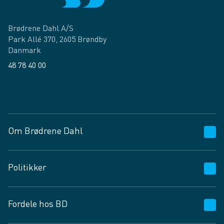
Brødrene Dahl A/S
Park Allé 370, 2605 Brøndby
Danmark
48 78 40 00
Facebook
LinkedIn
Om Brødrene Dahl
Kundeservice
Politikker
Vagttelefon 30 10 89 89
Spørgsmål og svar
Salgs- og leveringsbetingelser
Fordele hos BD
Job og karriere
Privatlivspolitik
Fødevarekontrolrapport