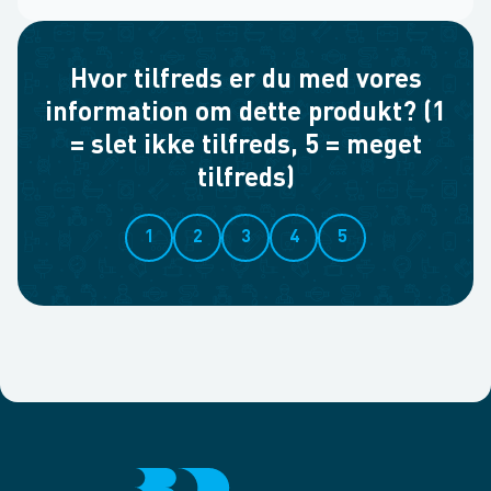
Hvor tilfreds er du med vores
information om dette produkt? (1
= slet ikke tilfreds, 5 = meget
tilfreds)
1
2
3
4
5