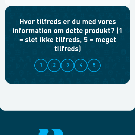
Hvor tilfreds er du med vores
information om dette produkt? (1
= slet ikke tilfreds, 5 = meget
tilfreds)
1
2
3
4
5