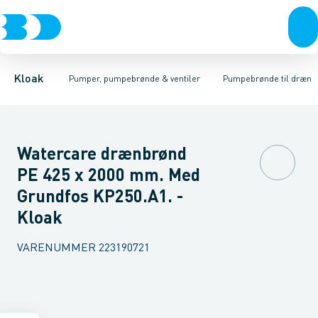
Rør & fittings
Pumpebrønde til gråt spildevand
Ø400 mm
Ø425 mm
Brønde
Ø600 mm
Brøndgods
Linjeafvanding
Pumpebrønde til sort spild
Tanke, miniren
Kloak
Pumper, pumpebrønde & ventiler
Pumpebrønde til dræn
Watercare drænbrønd
PE 425 x 2000 mm. Med
Grundfos KP250.A1. -
Kloak
VARENUMMER
223190721