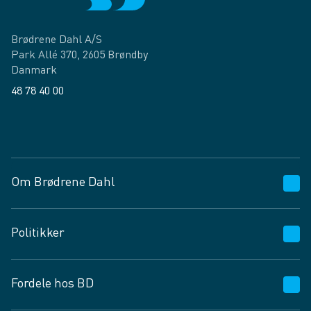
Brødrene Dahl A/S
Park Allé 370, 2605 Brøndby
Danmark
48 78 40 00
Facebook
LinkedIn
Om Brødrene Dahl
Kundeservice
Politikker
Vagttelefon 30 10 89 89
Spørgsmål og svar
Salgs- og leveringsbetingelser
Fordele hos BD
Job og karriere
Privatlivspolitik
Fødevarekontrolrapport