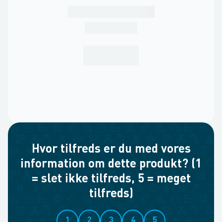
Hvor tilfreds er du med vores
information om dette produkt? (1
= slet ikke tilfreds, 5 = meget
tilfreds)
1
2
3
4
5