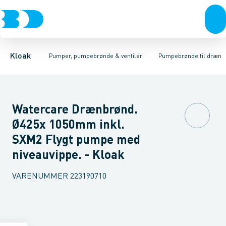
Rør & fittings
Pumpebrønde til gråt spildevand
Ø400 mm
Ø425 mm
Brønde
Ø600 mm
Brøndgods
Linjeafvanding
Pumpebrønde til sort spild
Tanke, miniren
Kloak
Pumper, pumpebrønde & ventiler
Pumpebrønde til dræn
Watercare Drænbrønd.
Ø425x 1050mm inkl.
SXM2 Flygt pumpe med
niveauvippe. - Kloak
VARENUMMER
223190710