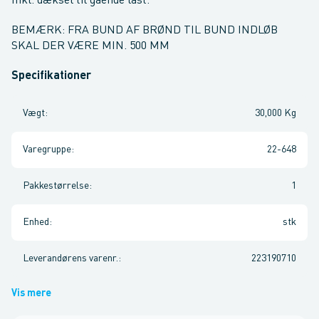
Inkl. dæksel til gående last.
BEMÆRK: FRA BUND AF BRØND TIL BUND INDLØB
SKAL DER VÆRE MIN. 500 MM
Specifikationer
Vægt
:
30,000 Kg
Varegruppe
:
22-648
Pakkestørrelse
:
1
Enhed
:
stk
Leverandørens varenr.
:
223190710
Vis mere