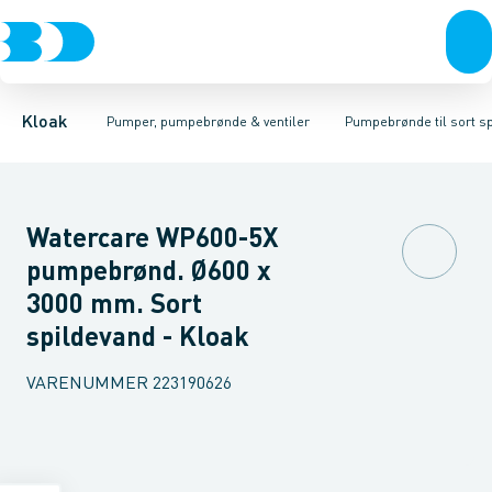
Rør & fittings
Pumpebrønde til gråt spildevand
Ø425
Ø600 mm
Brønde
Ø800 mm
Brøndgods
Linjeafvanding
Pumpebrønde til sort spild
Tanke, miniren
Kloak
Pumper, pumpebrønde & ventiler
Pumpebrønde til sort s
Watercare WP600-5X
pumpebrønd. Ø600 x
3000 mm. Sort
spildevand - Kloak
VARENUMMER
223190626