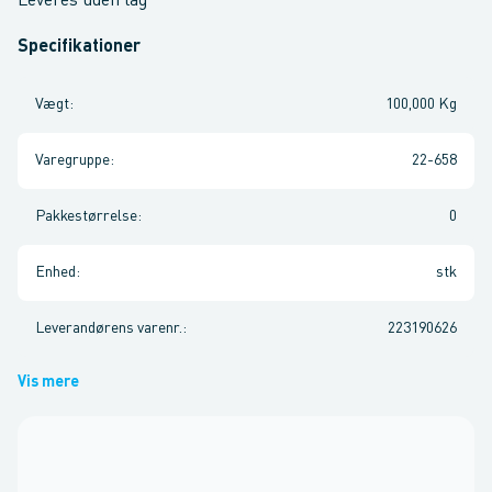
Leveres uden låg
Specifikationer
Vægt
:
100,000 Kg
Varegruppe
:
22-658
Pakkestørrelse
:
0
Enhed
:
stk
Leverandørens varenr.
:
223190626
Vis mere