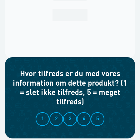
Hvor tilfreds er du med vores
information om dette produkt? (1
= slet ikke tilfreds, 5 = meget
tilfreds)
1
2
3
4
5