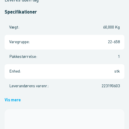
Leveres uden låg
Specifikationer
Vægt
:
60,000 Kg
Varegruppe
:
22-658
Pakkestørrelse
:
1
Enhed
:
stk
Leverandørens varenr.
:
223190603
Vis mere