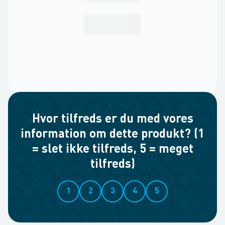
Hvor tilfreds er du med vores
information om dette produkt? (1
= slet ikke tilfreds, 5 = meget
tilfreds)
1
2
3
4
5