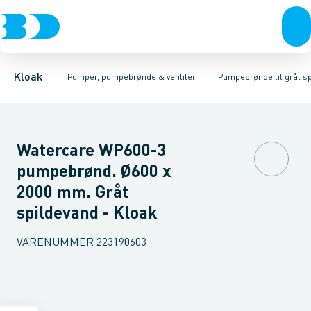
Rør & fittings
Pumpebrønde til gråt spildevand
Ø400 mm
Ø425 mm
Brønde
Ø600 mm
Brøndgods
Ø800/1000 mm
Linjeafvanding
Pumpebrønde til sort spild
Tanke, miniren
Kloak
Pumper, pumpebrønde & ventiler
Pumpebrønde til gråt s
Watercare WP600-3
pumpebrønd. Ø600 x
2000 mm. Gråt
spildevand - Kloak
VARENUMMER
223190603